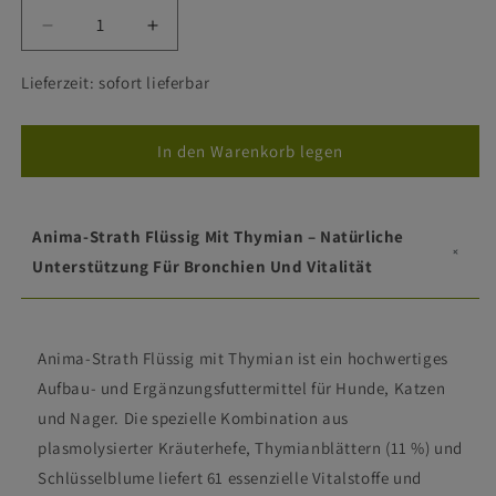
Verringere
Erhöhe
die
die
Menge
Menge
Lieferzeit: sofort lieferbar
für
für
Anima-
Anima-
Strath
Strath
In den Warenkorb legen
Thymian
Thymian
flüssig
flüssig
-
-
Anima-Strath Flüssig Mit Thymian – Natürliche
Hund/Katze/Nager
Hund/Katze/Nager
Unterstützung Für Bronchien Und Vitalität
Anima-Strath Flüssig mit Thymian ist ein hochwertiges
Aufbau- und Ergänzungsfuttermittel für Hunde, Katzen
und Nager. Die spezielle Kombination aus
plasmolysierter Kräuterhefe, Thymianblättern (11 %) und
Schlüsselblume liefert 61 essenzielle Vitalstoffe und