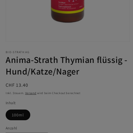
Medien
1
in
BIO-STRATH AG
Anima-Strath Thymian flüssig -
Modal
öffnen
Hund/Katze/Nager
Normaler
CHF 13.40
Preis
Inkl. Steuern.
Versand
wird beim Checkout berechnet
Inhalt
100ml
Anzahl