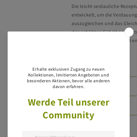
Die leicht verdauliche Rezep
entwickelt, um die Verdauung
auszugleichen und das Gleich
den erhöhten Gehalt an Elekt
Ragout ideal für Hunde mit e
Wie Es Wirkt
Wie Es Hilft
Zusammensetzung
Diese Seite teilen