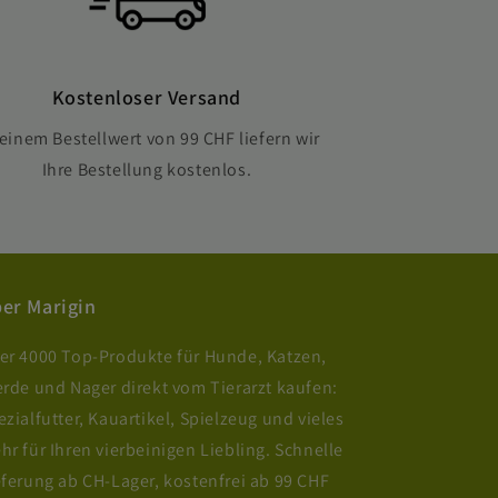
Kostenloser Versand
einem Bestellwert von 99 CHF liefern wir
Ihre Bestellung kostenlos.
er Marigin
er 4000 Top-Produkte für Hunde, Katzen,
erde und Nager direkt vom Tierarzt kaufen:
ezialfutter, Kauartikel, Spielzeug und vieles
hr für Ihren vierbeinigen Liebling. Schnelle
eferung ab CH-Lager, kostenfrei ab 99 CHF