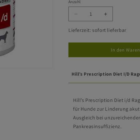
Anzahl
Verringere
Erhöhe
die
die
Menge
Menge
Lieferzeit: sofort lieferbar
für
für
Hill&#39;s
Hill&#39;s
i/d
i/d
In den Waren
Hund
Hund
Ragout
Ragout
-
-
Hill’s Prescription Diet I/d 
Hund
Hund
Hill’s Prescription Diet i/d Ra
für Hunde zur Linderung aku
Ausgleich bei unzureichender
Pankreasinsuffizienz.