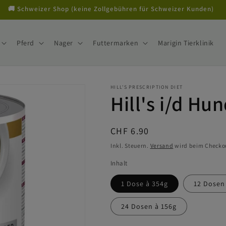
🚚 Schweizer Shop (keine Zollgebühren für Schweizer Kunden)
Pferd
Nager
Futtermarken
Marigin Tierklinik
HILL'S PRESCRIPTION DIET
Hill's i/d Hu
Normaler
CHF 6.90
Preis
Inkl. Steuern.
Versand
wird beim Checko
Inhalt
1 Dose à 354g
12 Dosen
24 Dosen à 156g