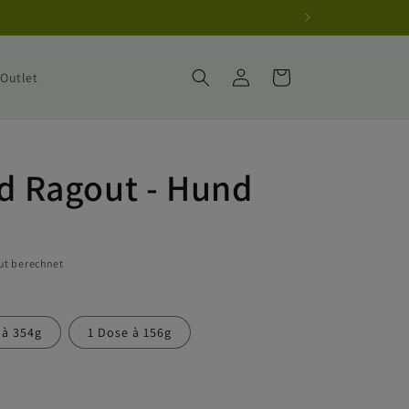
Einloggen
Warenkorb
Outlet
nd Ragout - Hund
ut berechnet
 à 354g
1 Dose à 156g