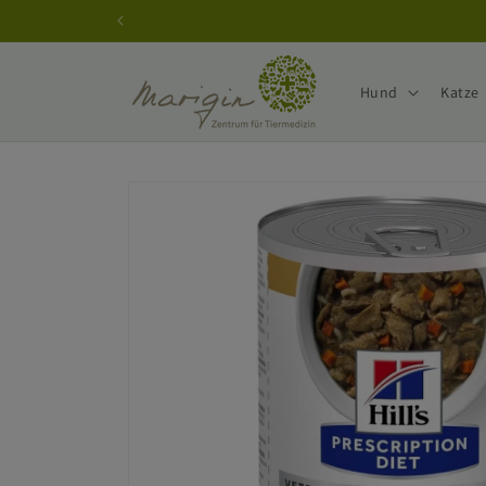
Direkt
zum
Inhalt
Hund
Katze
Zu
Produktinformationen
springen