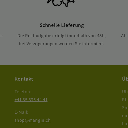
Schnelle Lieferung
er
Die Postaufgabe erfolgt innerhalb von 48h,
Ab 
bei Verzögerungen werden Sie informiert.
Kontakt
Üb
Telefon:
Üb
+41 55 536 44 41
Pf
Sp
E-Mail:
me
shop@marigin.ch
Li