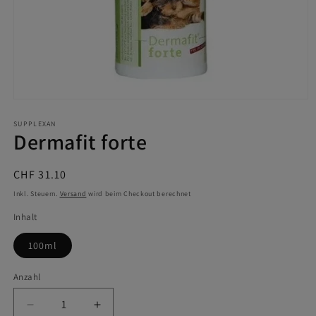
Medien
1
in
SUPPLEXAN
Dermafit forte
Modal
öffnen
Normaler
CHF 31.10
Preis
Inkl. Steuern.
Versand
wird beim Checkout berechnet
Inhalt
100ml
Anzahl
Verringere
Erhöhe