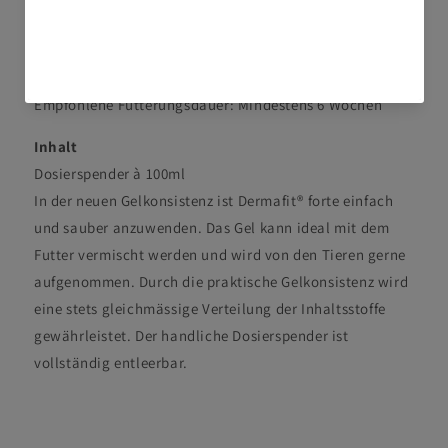
Katzen und Hunde bis zu 5% der Tagesration verfüttert
werden. Es wird empfohlen, vor der Verfütterung den Rat
eines Tierarztes einzuholen.
Empfohlene Fütterungsdauer: Mindestens 6 Wochen
Inhalt
Dosierspender à 100ml
In der neuen Gelkonsistenz ist Dermafit® forte einfach
und sauber anzuwenden. Das Gel kann ideal mit dem
Futter vermischt werden und wird von den Tieren gerne
aufgenommen. Durch die praktische Gelkonsistenz wird
eine stets gleichmässige Verteilung der Inhaltsstoffe
gewährleistet. Der handliche Dosierspender ist
vollständig entleerbar.