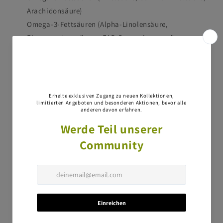
Arachidonsäure)
Omega-3-Fettsäuren (Alpha-Linolensäure,
Eicosapentaensäure = EAP, Docosahexaensäure =
DHA)
alpha und gamma Tocopherole
Natürliches Vitamin E (a-Tocopherol) verfügt über die
höchste antioxidative Potenz
Dosierungsempfehlung
Zur Verabreichung über das Futter (1,4 ml = 1 Pumphub).
Katzen: bis 10 kg 1 ml / Tag
Hunde: bis 10 kg 1 ml / Tag
Hunde von 10–20 kg 2 ml / Tag
Hunde von über 20 kg 3 ml / Tag
Dieses Diätfuttermittel darf wegen des gegenüber
Alleinfuttermitteln höheren Gehaltes an Selen nur an