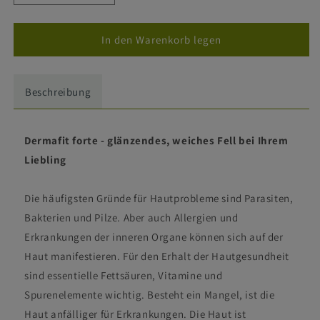
die
die
Menge
Menge
für
für
In den Warenkorb legen
Dermafit
Dermafit
forte
forte
Beschreibung
Dermafit forte - glänzendes, weiches Fell bei Ihrem
Liebling
Die häufigsten Gründe für Hautprobleme sind Parasiten,
Bakterien und Pilze. Aber auch Allergien und
Erkrankungen der inneren Organe können sich auf der
Haut manifestieren. Für den Erhalt der Hautgesundheit
sind essentielle Fettsäuren, Vitamine und
Spurenelemente wichtig. Besteht ein Mangel, ist die
Haut anfälliger für Erkrankungen. Die Haut ist