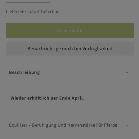
die
die
Menge
Menge
Lieferzeit: sofort lieferbar
für
für
Equiliser
Equiliser
-
-
Ausverkauft
Pferd
Pferd
Benachrichtige mich bei Verfügbarkeit
Beschreibung
Wieder erhältlich per Ende April.
Equiliser – Beruhigung Und Nervenstärke Für Pferde