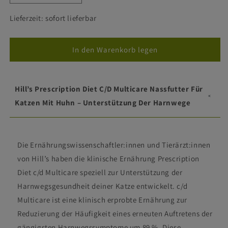
die
die
Menge
Menge
Lieferzeit: sofort lieferbar
für
für
Hill&#39;s
Hill&#39;s
c/d
c/d
In den Warenkorb legen
Katze
Katze
-
-
Dosen
Dosen
Hill’s Prescription Diet C/d Multicare Nassfutter Für
Katzen Mit Huhn – Unterstützung Der Harnwege
Die Ernährungswissenschaftler:innen und Tierärzt:innen
von Hill’s haben die klinische Ernährung Prescription
Diet c/d Multicare speziell zur Unterstützung der
Harnwegsgesundheit deiner Katze entwickelt. c/d
Multicare ist eine klinisch erprobte Ernährung zur
Reduzierung der Häufigkeit eines erneuten Auftretens der
gängigsten Harnwegssymptome um 89 %. Diese