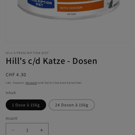
Medien
1
in
HILL'S PRESCRIPTION DIET
Hill's c/d Katze - Dosen
Modal
öffnen
Normaler
CHF 4.30
Preis
Inkl. Steuern.
Versand
wird beim Checkout berechnet
Inhalt
1 Dose à 156g
24 Dosen à 156g
Anzahl
Verringere
Erhöhe