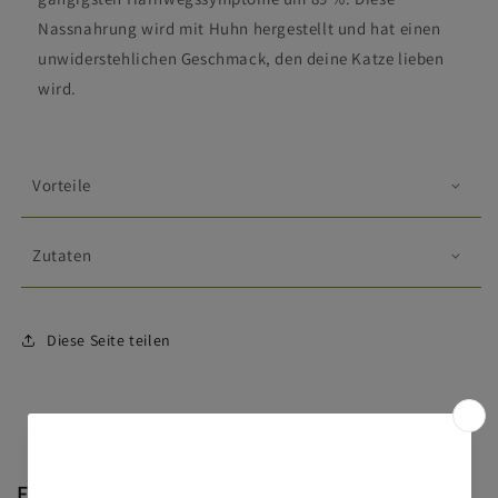
Nassnahrung wird mit Huhn hergestellt und hat einen
unwiderstehlichen Geschmack, den deine Katze lieben
wird.
Vorteile
Zutaten
Diese Seite teilen
Fragen & Antworten