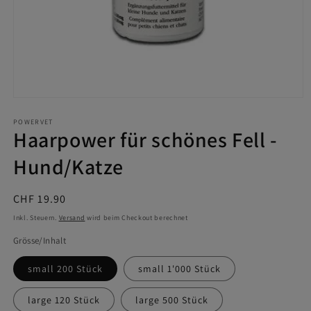
Medien
1
in
POWERVET
Haarpower für schönes Fell -
Modal
öffnen
Hund/Katze
Normaler
CHF 19.90
Preis
Inkl. Steuern.
Versand
wird beim Checkout berechnet
Grösse/Inhalt
small 200 Stück
small 1'000 Stück
large 120 Stück
large 500 Stück