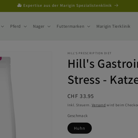
Von Schweizer Tierärzten geführt
Pferd
Nager
Futtermarken
Marigin Tierklinik
HILL'S PRESCRIPTION DIET
Hill's Gastro
Stress - Katz
Normaler
CHF 33.95
Preis
Inkl. Steuern.
Versand
wird beim Checko
Geschmack
Huhn