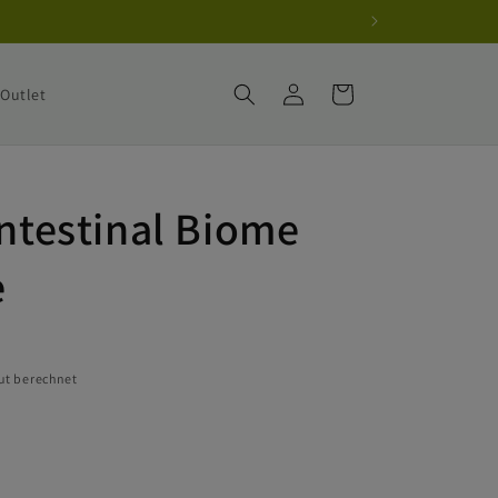
Einloggen
Warenkorb
Outlet
intestinal Biome
e
ut berechnet