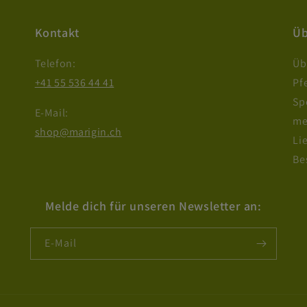
Kontakt
Üb
Telefon:
Üb
+41 55 536 44 41
Pf
Sp
E-Mail:
me
shop@marigin.ch
Li
Be
Melde dich für unseren Newsletter an:
E-Mail