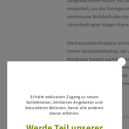
ausgewachsene Katzen mit sen
entwickelt, um die Darmgesun
emotionale Wohlbefinden der 
stressbedingten Magen-Darm
Die besondere Rezeptur enthä
hohen Ballaststoffanteil, de
Kotabsatz bereits nach kurzer
ActivBiome+ Technologie wird
Darmflora gezielt unterstützt
Inhaltsstoffe, die helfen kön
Indikationen
Vorteile