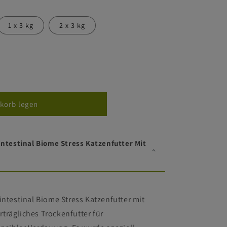
1 x 3 kg
2 x 3 kg
korb legen
al
ointestinal Biome Stress Katzenfutter Mit
ointestinal Biome Stress Katzenfutter mit
rträgliches Trockenfutter für