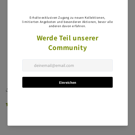
bereitstellen.
Herkunft & Herstellung
Herkunft der Rohstoffe:
Kaninchenfleisch aus
der EU
Schweizer Veredelung:
Produktion und
Qualitätskontrolle in der Schweiz
Lagerung:
Kühl und trocken aufbewahren
Diese Seite teilen
1 Bewertung