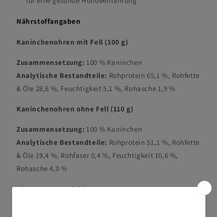
für eine gesunde Hundeernährung
Nährstoffangaben
Kaninchenohren mit Fell (100 g)
Zusammensetzung:
100 % Kaninchen
Analytische Bestandteile:
Rohprotein 65,1 %, Rohfette
& Öle 28,6 %, Feuchtigkeit 5,1 %, Rohasche 1,9 %
Kaninchenohren ohne Fell (110 g)
Zusammensetzung:
100 % Kaninchen
Analytische Bestandteile:
Rohprotein 51,1 %, Rohfette
& Öle 19,4 %, Rohfaser 0,4 %, Feuchtigkeit 10,6 %,
Rohasche 4,0 %
Fütterungsempfehlung
Bitte unter Aufsicht verfüttern und stets frisches Wasser