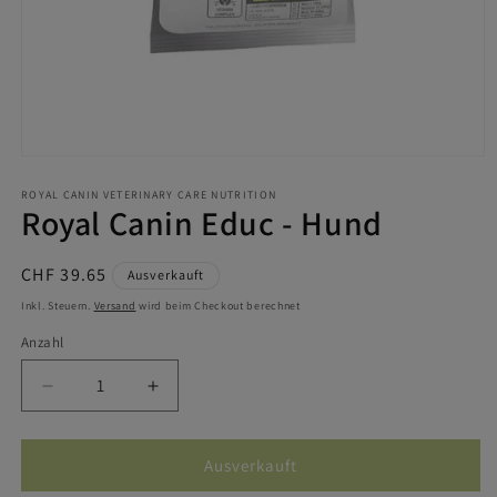
Medien
1
in
ROYAL CANIN VETERINARY CARE NUTRITION
Royal Canin Educ - Hund
Modal
öffnen
Normaler
CHF 39.65
Ausverkauft
Preis
Inkl. Steuern.
Versand
wird beim Checkout berechnet
Anzahl
Verringere
Erhöhe
die
die
Menge
Menge
für
für
Ausverkauft
Royal
Royal