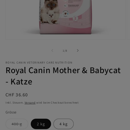
Medien
M
1
2
in
in
von
1
/
8
Modal
M
öffnen
ö
ROYAL CANIN VETERINARY CARE NUTRITION
Royal Canin Mother & Babycat
- Katze
Normaler
CHF 36.60
Preis
Inkl. Steuern.
Versand
wird beim Checkout berechnet
Grösse
Variante
400 g
2 kg
4 kg
ausverkauft