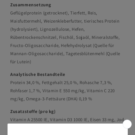
Zusammensetzung
Geflügelprotein (getrocknet), Tierfett, Reis,
Maisfuttermehl, Weizenkleberfutter, tierisches Protein
(hydrolysiert), Lignozellulose, Hefen,
Rübentrockenschnitzel, Fischöl, Sojaöl, Mineralstoffe,
Fructo-Oligosaccharide, Hefehydrolysat (Quelle für
Mannan-Oligosaccharide), Tagetesblütenmehl (Quelle
für Lutein)
Analytische Bestandteile
Protein 34,0 %, Fettgehalt 25,0 %, Rohasche 7,3 %,
Rohfaser 1,7 %, Vitamin E 550 mg/kg, Vitamin C 220
mg/kg, Omega-3-Fettsäure (DHA) 0,19 %
Zusatzstoffe (pro kg)
Vitamin A 25500 IE, Vitamin D3 1000 IE, Eisen 33 mg, Jod
3,3 mg, Kupfer 10 mg, Mangan 43 mg, Zink 130 mg, Selen