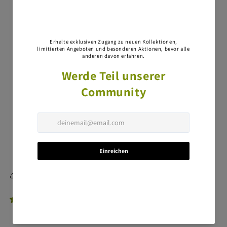
0,04 mg, Klinoptilolith sedimentären Ursprungs 5 g
Fütterungsempfehlung
Für detaillierte Angaben zur Fütterung fragen Sie Ihren
Tierarzt oder besuchen Sie die Herstellerseite:
Royal
Canin Mother & Babycat
Verfügbare Grössen
Royal Canin Mother & Babycat ist als Mousse und
Trockenfutter Sack in 400 g, 2 kg und 4 kg erhältlich.
Diese Seite teilen
1 Bewertung