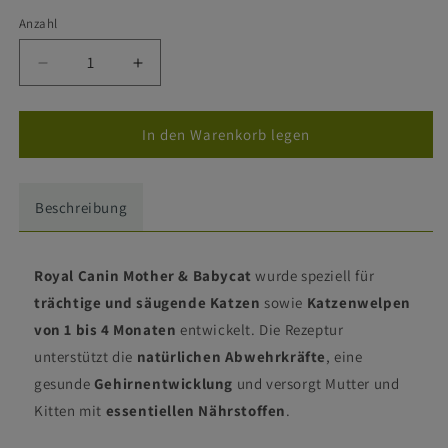
oder
nicht
Anzahl
verfügbar
Verringere
Erhöhe
die
die
Menge
Menge
für
für
In den Warenkorb legen
Royal
Royal
Canin
Canin
Mother
Mother
Beschreibung
&amp;
&amp;
Babycat
Babycat
-
-
Royal Canin Mother & Babycat
wurde speziell für
Katze
Katze
trächtige und säugende Katzen
sowie
Katzenwelpen
von 1 bis 4 Monaten
entwickelt. Die Rezeptur
unterstützt die
natürlichen Abwehrkräfte
, eine
gesunde
Gehirnentwicklung
und versorgt Mutter und
Kitten mit
essentiellen Nährstoffen
.