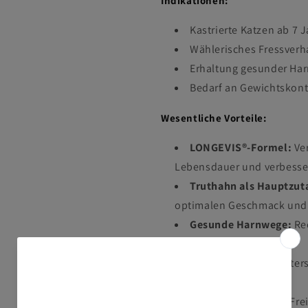
Indikationen:
Kastrierte Katzen ab 7 
Wählerisches Fressverh
Erhaltung gesunder Ha
Bedarf an Gewichtskont
Wesentliche Vorteile:
LONGEVIS®-Formel:
Ver
Lebensdauer und verbesser
Truthahn als Hauptzut
optimalen Geschmack und
Gesunde Harnwege:
Red
unteren Harnwege.
Vitalfunktionen:
Unters
Verdauungssystem.
Ohne Zusatzstoffe:
Frei