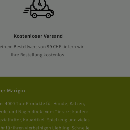
Kostenloser Versand
einem Bestellwert von 99 CHF liefern wir
Ihre Bestellung kostenlos.
er Marigin
er 4000 Top-Produkte für Hunde, Katzen,
erde und Nager direkt vom Tierarzt kaufen:
ezialfutter, Kauartikel, Spielzeug und vieles
hr für Ihren vierbeinigen Liebling. Schnelle