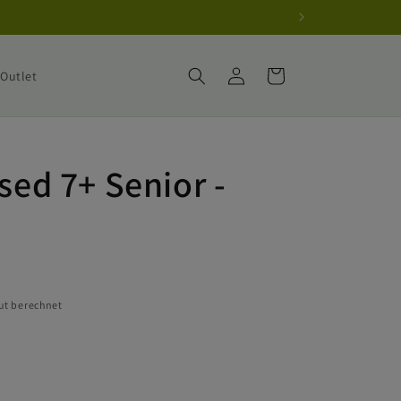
Einloggen
Warenkorb
Outlet
ised 7+ Senior -
ut berechnet