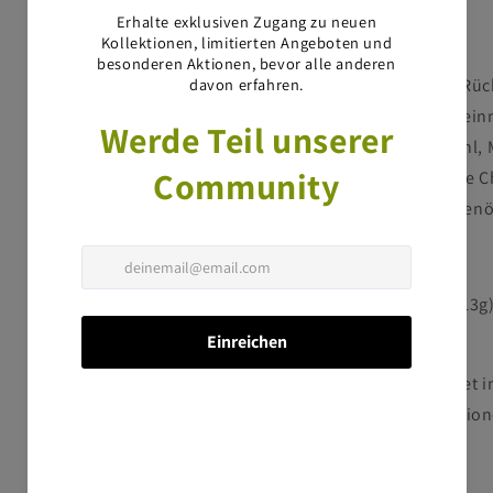
Zusammensetzung:
Truthahn (14%)
(einschl. Rüc
Geflügelprotein, Maisprotein
Weizennachmehl, Sojamehl, Ma
tierische Fette, getrocknete 
Pflanzenfasern, Sojabohnenöl,
Nährstoffgehalt pro 100g:
Protein (37g), Fettgehalt (13
3-Fettsäuren (0.5g)
Die Marigin Tierklinik bietet 
Haustier. Weitere Information
Marigin
.