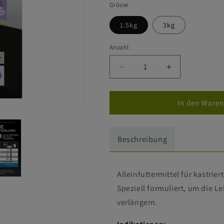
Grösse
1.5kg
3kg
Anzahl
Verringere
Erhöhe
die
die
Menge
Menge
für
für
In den Waren
Purina
Purina
Sterilised
Sterilised
7+
7+
Beschreibung
Senior
Senior
-
-
Katze
Katze
Alleinfuttermittel für kastri
Speziell formuliert, um die 
verlängern.