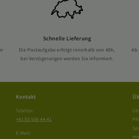
Schnelle Lieferung
er
Die Postaufgabe erfolgt innerhalb von 48h,
Ab 
bei Verzögerungen werden Sie informiert.
Kontakt
Üb
Telefon:
Üb
+41 55 536 44 41
Pf
Sp
E-Mail:
me