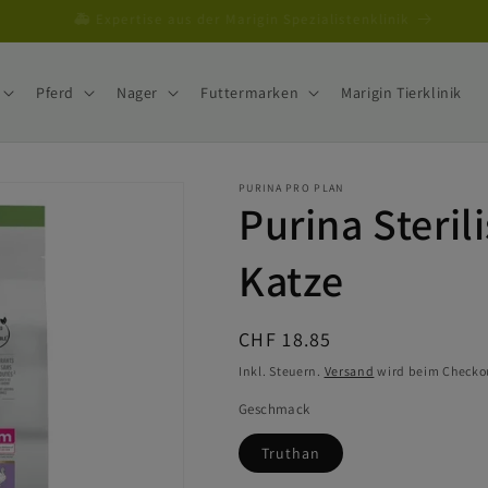
Von Schweizer Tierärzten geführt
Pferd
Nager
Futtermarken
Marigin Tierklinik
PURINA PRO PLAN
Purina Steril
Katze
Normaler
CHF 18.85
Preis
Inkl. Steuern.
Versand
wird beim Checko
Geschmack
Truthan